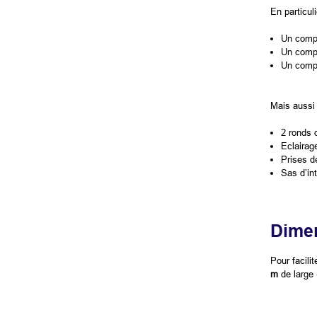
En particuli
Un compa
Un compa
Un compa
Mais aussi 
2 ronds 
Eclairag
Prises de
Sas d’int
Dime
Pour facili
m
de large 