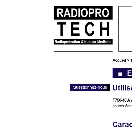
Accueil
>
E
Utilis
Questionnez-nous
F750-40 A
hautes éne
Carac