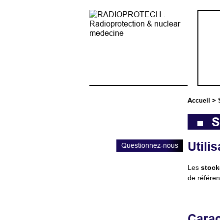
Accueil
>
S
Utilis
Questionnez-nous
Les
stock
de référen
Carac