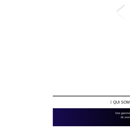
QUI SO
Une gamme id
de sour