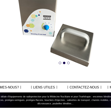
MMES-NOUS?
LIENS UTILES
CONTACTEZ-NOUS
éale d'équipements de radioprotection pour la Médecine Nucléaire et pour l'Irathérapie : enceintes blindé
ces, protèges-seringues, protèges-flacons, boucliers d’injection, valisettes de transport, chariots mobiles, 
décroissance, poubelles blindées…