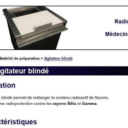
Radi
Médecin
Matériel de préparation
>
Agitateur blindé
gitateur blindé
ation
r blindé permet de mélanger le contenu radioactif de flacons.
une radioprotection contre les
rayons Bêta
et
Gamma
.
téristiques